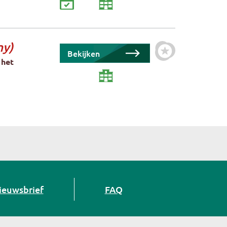
ny)
Bekijken
Zet cursus als fa
 het
ieuwsbrief
FAQ