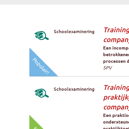
Training
Schoolexaminering
compan
Een incompa
betrokkenen 
Populair!
processen d
SPV
Trainin
Schoolexaminering
praktij
compan
Een praktis
ondersteune
praktijktoe