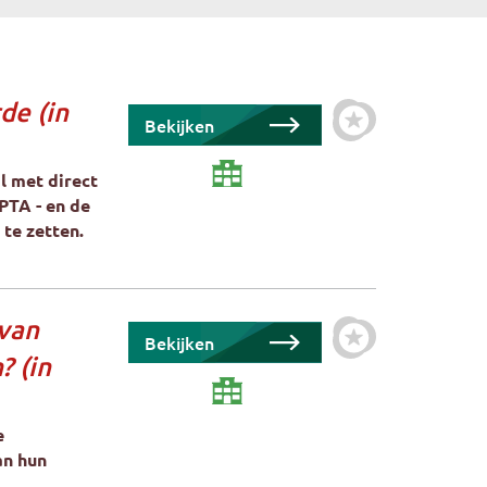
de (in
Bekijken
Zet cursus als fa
l met direct
 PTA - en de
te zetten.
 van
Bekijken
Zet cursus als fa
? (in
e
an hun