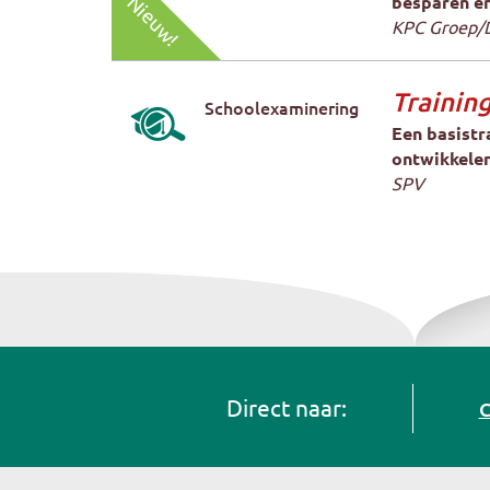
Nieuw!
besparen en
KPC Groep/
Trainin
Schoolexaminering
Een basistr
ontwikkelen
SPV
Direct naar:
C