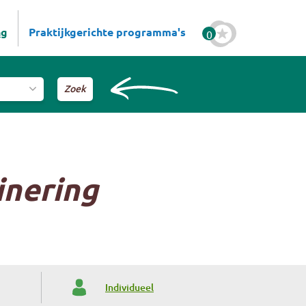
ng
Praktijkgerichte programma's
0
nering
Individueel