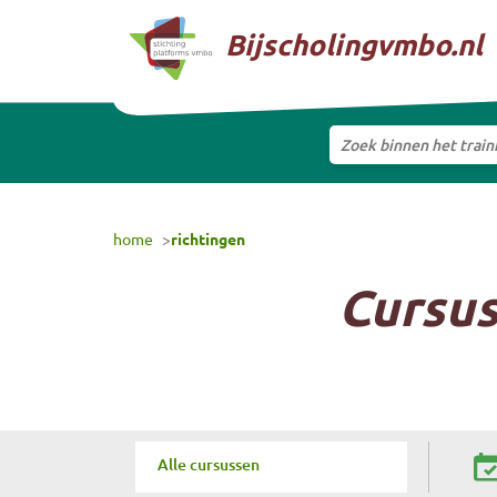
Naar hoofdinhoud
Bijscholingvmbo.nl
Zoek binnen het trai
Selecteer training
home
richtingen
Cursu
Alle cursussen