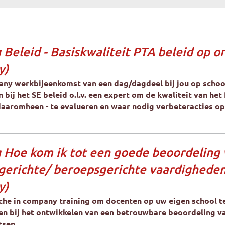
 Beleid - Basiskwaliteit PTA beleid op or
y)
ny werkbijeenkomst van een dag/dagdeel bij jou op schoo
bij het SE beleid o.l.v. een expert om de kwaliteit van het
aaromheen - te evalueren en waar nodig verbeteracties op 
g Hoe kom ik tot een goede beoordeling
kgerichte/ beroepsgerichte vaardigheden
y)
che in company training om docenten op uw eigen school t
n bij het ontwikkelen van een betrouwbare beoordeling v
tsen.