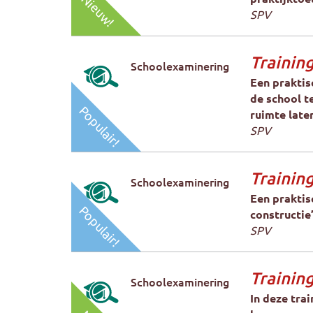
Nieuw!
SPV
Training
Schoolexaminering
Een praktis
de school t
Populair!
ruimte late
SPV
Training
Schoolexaminering
Een praktis
Populair!
constructie’
SPV
Trainin
Schoolexaminering
In deze trai