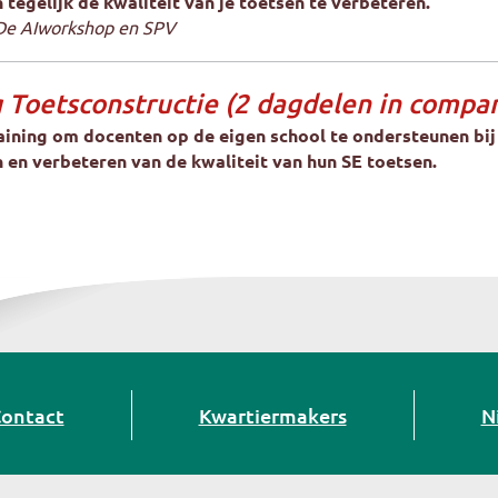
 tegelijk de kwaliteit van je toetsen te verbeteren.
De AIworkshop en SPV
g Toetsconstructie (2 dagdelen in compa
aining om docenten op de eigen school te ondersteunen bij
 en verbeteren van de kwaliteit van hun SE toetsen.
ontact
Kwartiermakers
N