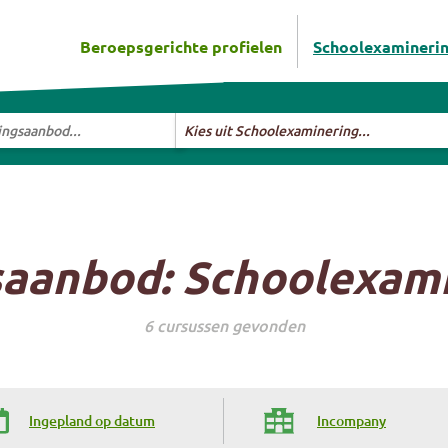
Beroepsgerichte profielen
Schoolexamineri
ningsaanbod...
Selecteer richting
Kies uit Schoolexaminering...
saanbod:
Schoolexami
6 cursussen gevonden
Ingepland op datum
Incompany