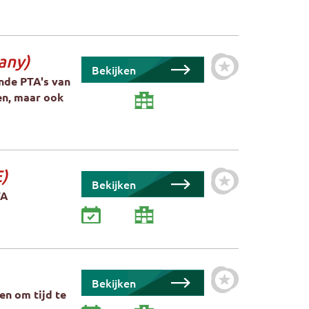
any)
Bekijken
Zet cursus als fa
nde PTA's van
en, maar ook
)
Bekijken
Zet cursus als fa
TA
Bekijken
Zet cursus als fa
ten om tijd te