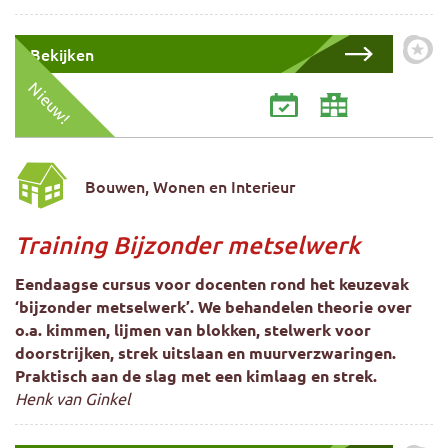
Bekijken
Zet 
Nieuw!
Bouwen, Wonen en Interieur
Training Bijzonder metselwerk
Eendaagse cursus voor docenten rond het keuzevak
‘bijzonder metselwerk’. We behandelen theorie over
o.a. kimmen, lijmen van blokken, stelwerk voor
doorstrijken, strek uitslaan en muurverzwaringen.
Praktisch aan de slag met een kimlaag en strek.
Henk van Ginkel