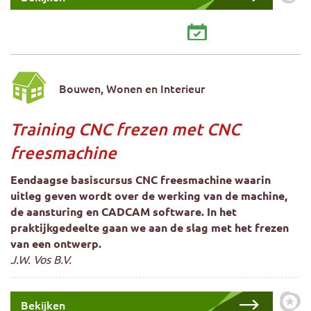
Zet 
Bouwen, Wonen en Interieur
Training CNC frezen met CNC
freesmachine
Eendaagse basiscursus CNC freesmachine waarin
uitleg geven wordt over de werking van de machine,
de aansturing en CADCAM software. In het
praktijkgedeelte gaan we aan de slag met het frezen
van een ontwerp.
J.W. Vos B.V.
Bekijken
Zet 