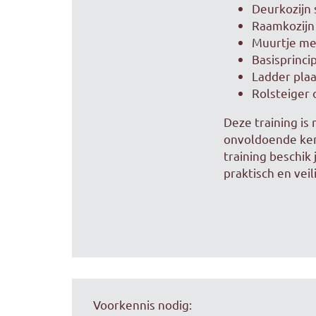
Deurkozijn 
Raamkozijn
Muurtje me
Basisprinci
Ladder pla
Rolsteiger
Deze training i
onvoldoende kenn
training beschik
praktisch en veil
Voorkennis nodig: