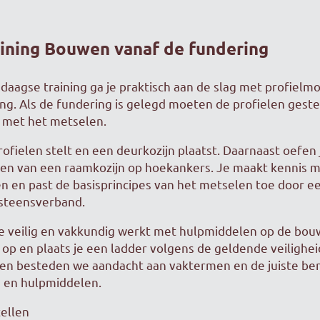
aining Bouwen vanaf de fundering
daagse training ga je praktisch aan de slag met profiel
ng. Als de fundering is gelegd moeten de profielen gest
t met het metselen.
profielen stelt en een deurkozijn plaatst. Daarnaast oefen
len van een raamkozijn op hoekankers. Je maakt kennis m
en en past de basisprincipes van het metselen toe door e
fsteensverband.
je veilig en vakkundig werkt met hulpmiddelen op de bou
 op en plaats je een ladder volgens de geldende veiligheid
ken besteden we aandacht aan vaktermen en de juiste b
 en hulpmiddelen.
tellen