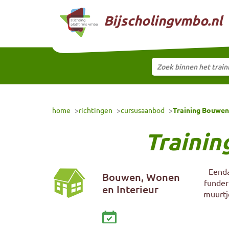
Naar hoofdinhoud
Bijscholingvmbo.nl
Zoek binnen het trai
Selecteer training
home
richtingen
cursusaanbod
Training Bouwen
Trainin
Eenda
Bouwen, Wonen
funderi
en Interieur
muurtj