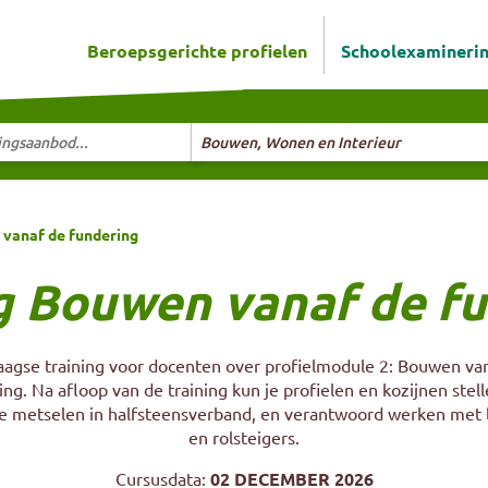
Beroepsgerichte profielen
Schoolexamineri
ningsaanbod...
Selecteer richting
Bouwen, Wonen en Interieur
 vanaf de fundering
g Bouwen vanaf de f
agse training voor docenten over profielmodule 2: Bouwen va
ng. Na afloop van de training kun je profielen en kozijnen stel
e metselen in halfsteensverband, en verantwoord werken met 
en rolsteigers.
Cursusdata:
02 DECEMBER 2026