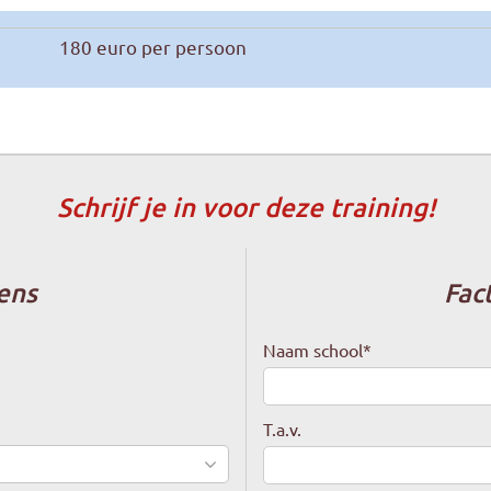
180 euro per persoon
Schrijf je in voor deze training!
ens
Fac
Naam school
*
T.a.v.