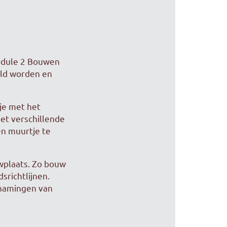
module 2 Bouwen
eld worden en
 je met het
et verschillende
en muurtje te
wplaats. Zo bouw
srichtlijnen.
enamingen van