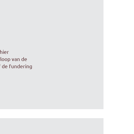
hier
floop van de
f de fundering