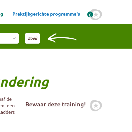
ng
Praktijkgerichte programma's
0
undering
naf de
Bewaar deze training!
len, een
Zet deze trai
ladders