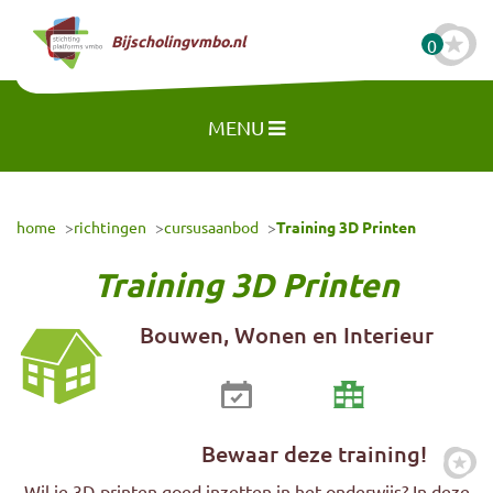
Naar hoofdinhoud
Bijscholingvmbo.nl
0
MENU
home
richtingen
cursusaanbod
Training 3D Printen
Training 3D Printen
Bouwen, Wonen en Interieur
Bewaar deze training!
Zet
Wil je 3D-printen goed inzetten in het onderwijs? In deze