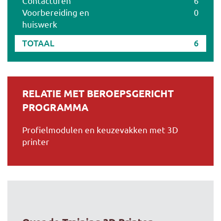
Contacturen
6
Voorbereiding en
0
huiswerk
TOTAAL
6
RELATIE MET BEROEPSGERICHT
PROGRAMMA
Profielmodulen en keuzevakken met 3D
printer