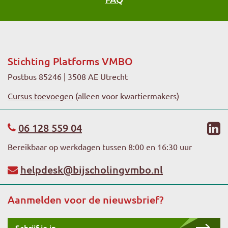
Stichting Platforms VMBO
Postbus 85246 | 3508 AE Utrecht
Cursus toevoegen
(alleen voor kwartiermakers)
li
06 128 559 04
Bereikbaar op werkdagen tussen 8:00 en 16:30 uur
helpdesk@bijscholingvmbo.nl
Aanmelden voor de nieuwsbrief?
Schrijf je in