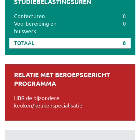
STUDIEBELASTINGSUREN
Contacturen
8
Voorbereiding en
0
huiswerk
TOTAAL
8
RELATIE MET BEROEPSGERICHT
PROGRAMMA
HBR de bijzondere
keuken/keukenspecialisatie