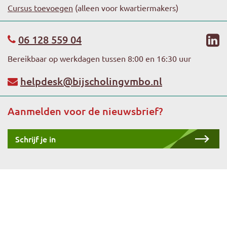
Cursus toevoegen
(alleen voor kwartiermakers)
li
06 128 559 04
Bereikbaar op werkdagen tussen 8:00 en 16:30 uur
helpdesk@bijscholingvmbo.nl
Aanmelden voor de nieuwsbrief?
Schrijf je in
Copyright 2026 -
Stichting Platforms VMBO
-
Privacyverklaring
-
Algemene voorwaarden
-
Bijscholingpgp.nl
-
Sitemap (XML)
(HTML)