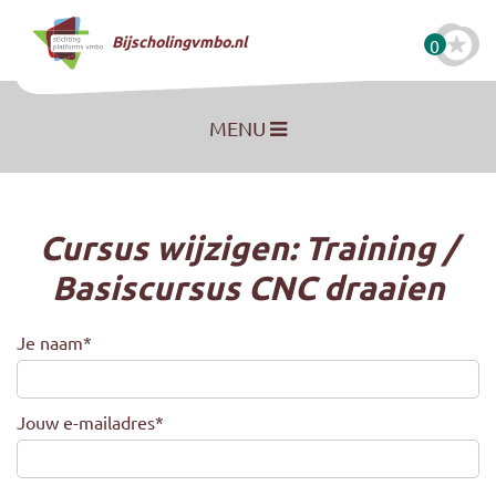
Naar hoofdinhoud
Bijscholingvmbo.nl
0
MENU
Cursus wijzigen: Training /
Basiscursus CNC draaien
Je naam
*
Jouw e-mailadres
*