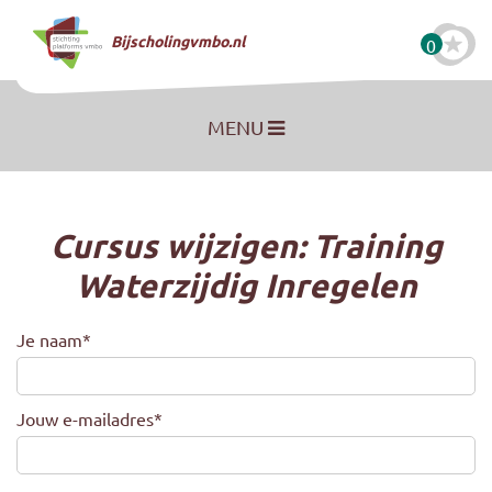
Naar hoofdinhoud
Bijscholingvmbo.nl
0
MENU
Cursus wijzigen: Training
Waterzijdig Inregelen
Je naam
*
Jouw e-mailadres
*