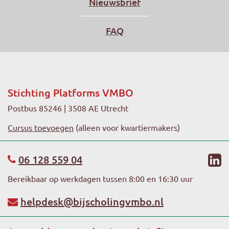
Nieuwsbrief
FAQ
Stichting Platforms VMBO
Postbus 85246 | 3508 AE Utrecht
Cursus toevoegen
(alleen voor kwartiermakers)
li
06 128 559 04
Bereikbaar op werkdagen tussen 8:00 en 16:30 uur
helpdesk@bijscholingvmbo.nl