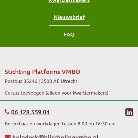
Nieuwsbrief
FAQ
Stichting Platforms VMBO
Postbus 85246 | 3508 AE Utrecht
Cursus toevoegen
(alleen voor kwartiermakers)
li
06 128 559 04
Bereikbaar op werkdagen tussen 8:00 en 16:30 uur
helpdesk@bijscholingvmbo.nl