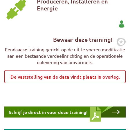
Produceren, Installeren en
Energie
Bewaar deze training!
Zet
Eendaagse training gericht op de uit te voeren modificatie
aan een bestaande verdeelinrichting en de operationele
oplevering van omvormers.
De vaststelling van de data vindt plaats in overleg.
Download cursus
Schrijf je direct in voor deze training!