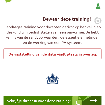
Bewaar deze training!
Zet
Eendaagse training voor docenten gericht op het veilig en
deskundig in bedrijf stellen van een omvormer. Je hebt
kennis van de randvoorwaarden, de essentiële metingen
en de werking van een PV systeem.
De vaststelling van de data vindt plaats in overleg.
Download cursus
Schrijf je direct in voor deze training!