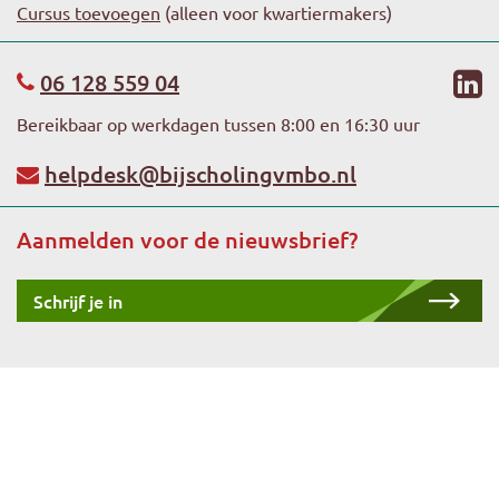
Cursus toevoegen
(alleen voor kwartiermakers)
li
06 128 559 04
Bereikbaar op werkdagen tussen 8:00 en 16:30 uur
helpdesk@bijscholingvmbo.nl
Aanmelden voor de nieuwsbrief?
Schrijf je in
Copyright 2026 -
Stichting Platforms VMBO
-
Privacyverklaring
-
Algemene voorwaarden
-
Bijscholingpgp.nl
-
Sitemap (XML)
(HTML)