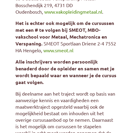
Bosschendijk 219, 4731 DD
Oudenbosch,
www.vakopleidingmetaal.nl
.
Het is echter ook mogelijk om de cursussen
met een # te volgen bij
SMEOT, MBO-
vakschool voor Metaal, Mechatronica en
Verspaning.
SMEOT Sportlaan Driene 2-4
7552
HA Hengelo,
www.smeot.nl
Alle inschrijvers worden persoonlijk
benaderd door de opleider en samen met je
wordt bepaald waar en wanneer je de cursus
gaat volgen.
Bij deelname aan het traject wordt op basis van
aanwezige kennis en vaardigheden een
maatwerktraject opgesteld waarbij ook de
mogelijkheid bestaat om inhouden uit het
overige cursusaanbod op te nemen. Daarnaast
is het mogelijk om cursussen te stapelen
waarbij in acht moet worden genomen dat de