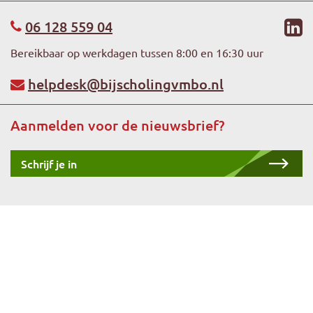
li
06 128 559 04
Bereikbaar op werkdagen tussen 8:00 en 16:30 uur
helpdesk@bijscholingvmbo.nl
Aanmelden voor de nieuwsbrief?
Schrijf je in
Copyright 2026 -
Stichting Platforms VMBO
-
Privacyverklaring
-
Algemene voorwaarden
-
Bijscholingpgp.nl
-
Sitemap (XML)
(HTML)