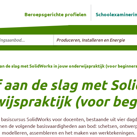
Beroepsgerichte profielen
Schoolexamineri
ningsaanbod...
Selecteer richting
Produceren, Installeren en Energie
aan de slag met SolidWorks in jouw onderwijspraktijk (voor beginner
f aan de slag met Sol
ijspraktijk (voor beg
e basiscursus SolidWorks voor docenten, bestaande uit vier dagd
en de volgende basisvaardigheden aan bod: schetsen, ontwer
modelleren, assembleren en het maken van werktekeningen.