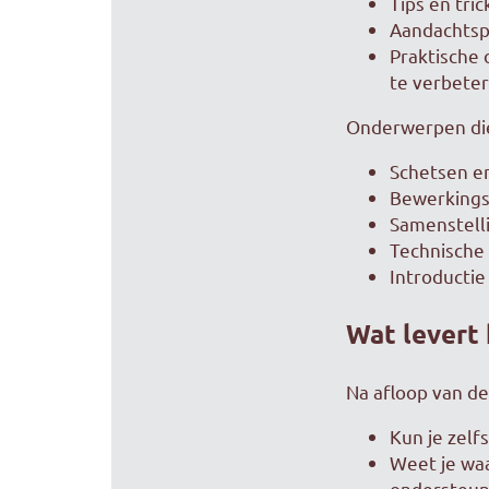
Tips en tri
Aandachtspu
Praktische 
te verbeter
Onderwerpen die 
Schetsen en
Bewerkings
Samenstell
Technische 
Introductie
Wat levert 
Na afloop van de
Kun je zelf
Weet je waa
ondersteun