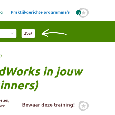
ng
Praktijkgerichte programma's
0
s)
idWorks in jouw
inners)
elen,
Bewaar deze training!
pen,
Zet deze trai