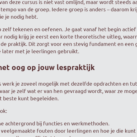
n deze cursus is niet vast omlijnd, maar wordt steeds 
tempo van de groep. Iedere groep is anders – daarom krij
e je nodig hebt.
p zelf tekenen en oefenen. Je gaat vanaf het begin actief
 nodig krijg je eerst een korte theoretische uitleg, waarn
n de praktijk. Dit zorgt voor een stevig fundament en een
e later met je leerlingen gebruikt.
het oog op jouw lespraktijk
s werk je zoveel mogelijk met dezelfde opdrachten en tuto
rvaar je zelf wat er van hen gevraagd wordt, waar ze moge
t beste kunt begeleiden.
ook:
he achtergrond bij functies en werkmethoden.
n veelgemaakte fouten door leerlingen en hoe je die kun