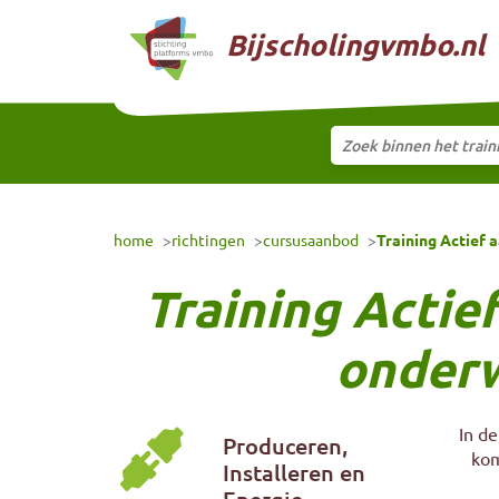
Naar hoofdinhoud
Bijscholingvmbo.nl
Zoek binnen het trai
Selecteer training
home
richtingen
cursusaanbod
Training Actief 
Training Actie
onderw
In d
Produceren,
kom
Installeren en