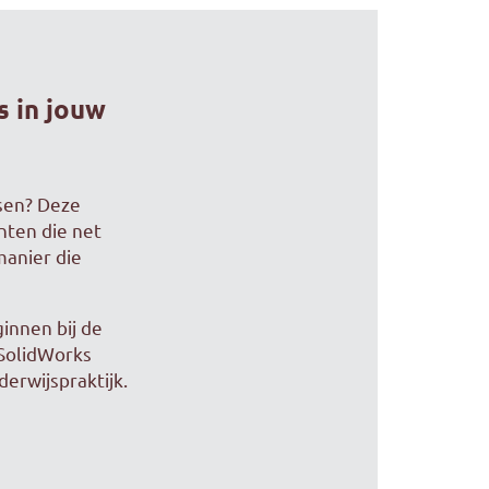
s in jouw
ssen? Deze
nten die net
manier die
innen bij de
 SolidWorks
derwijspraktijk.