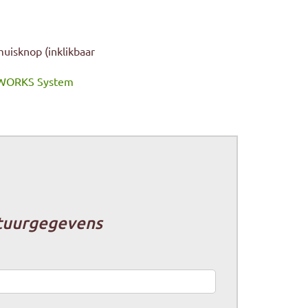
uisknop (inklikbaar
WORKS System
tuurgegevens