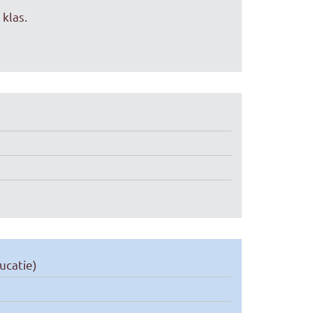
klas.
ucatie)