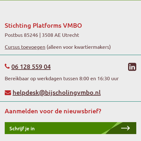
Stichting Platforms VMBO
Postbus 85246 | 3508 AE Utrecht
Cursus toevoegen
(alleen voor kwartiermakers)
li
06 128 559 04
Bereikbaar op werkdagen tussen 8:00 en 16:30 uur
helpdesk@bijscholingvmbo.nl
Aanmelden voor de nieuwsbrief?
Schrijf je in