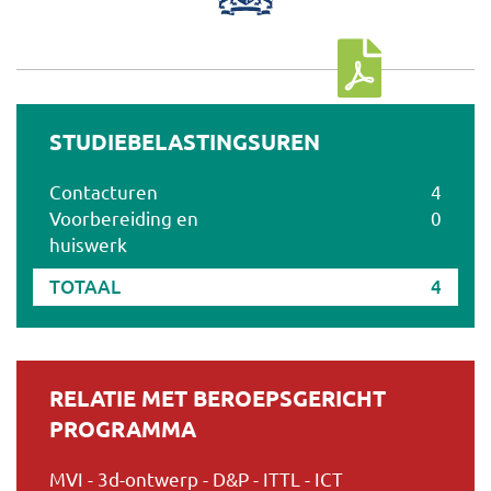
Download cursus
STUDIEBELASTINGSUREN
Contacturen
4
Voorbereiding en
0
huiswerk
TOTAAL
4
RELATIE MET BEROEPSGERICHT
PROGRAMMA
MVI - 3d-ontwerp - D&P - ITTL - ICT