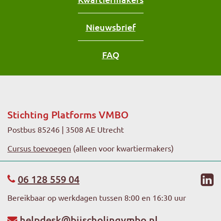
Nieuwsbrief
FAQ
Stichting Platforms VMBO
Postbus 85246 | 3508 AE Utrecht
Cursus toevoegen
(alleen voor kwartiermakers)
li
06 128 559 04
Bereikbaar op werkdagen tussen 8:00 en 16:30 uur
helpdesk@bijscholingvmbo.nl