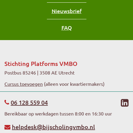
Nieuwsbrief
FAQ
Stichting Platforms VMBO
Postbus 85246 | 3508 AE Utrecht
Cursus toevoegen
(alleen voor kwartiermakers)
li
06 128 559 04
Bereikbaar op werkdagen tussen 8:00 en 16:30 uur
helpdesk@bijscholingvmbo.nl