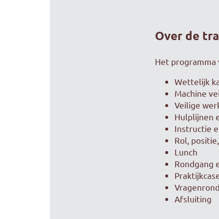
Over de tra
Het programma 
Wettelijk k
Machine vei
Veilige wer
Hulplijnen
Instructie 
Rol, positi
Lunch
Rondgang en
Praktijkcas
Vragenrond
Afsluiting