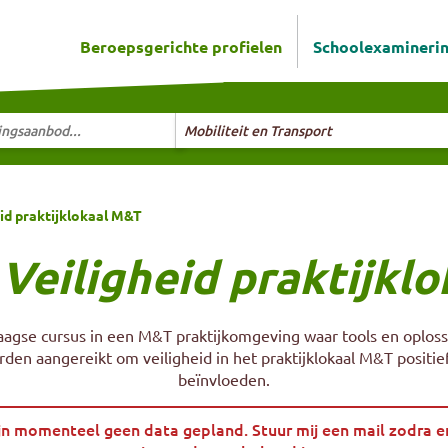
Beroepsgerichte profielen
Schoolexamineri
ningsaanbod...
Selecteer richting
Mobiliteit en Transport
eid praktijklokaal M&T
 Veiligheid praktijkl
agse cursus in een M&T praktijkomgeving waar tools en oplos
den aangereikt om veiligheid in het praktijklokaal M&T positie
beïnvloeden.
ijn momenteel geen data gepland. Stuur mij een mail zodra e