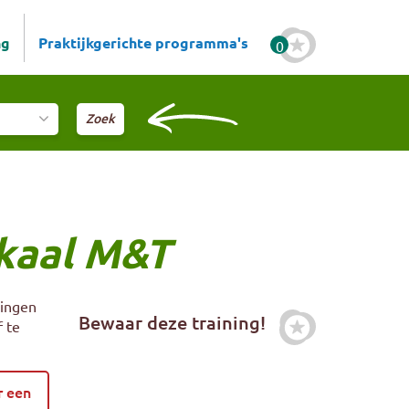
ng
Praktijkgerichte programma's
0
okaal M&T
singen
Bewaar deze training!
f te
Zet deze trai
r een