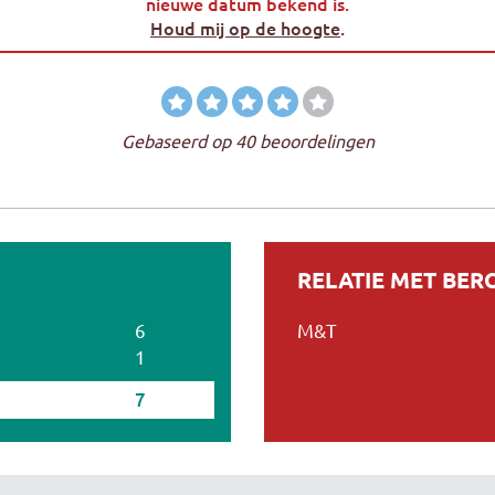
nieuwe datum bekend is.
Houd mij op de hoogte
.
Gebaseerd op 40 beoordelingen
RELATIE MET BE
6
M&T
1
7