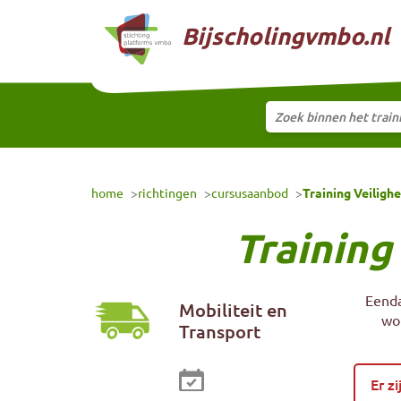
Naar hoofdinhoud
Bijscholingvmbo.nl
Zoek binnen het trai
Selecteer training
home
richtingen
cursusaanbod
Training Veiligh
Training
Eenda
Mobiliteit en
wor
Transport
Er z