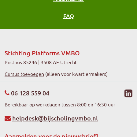
FAQ
Stichting Platforms VMBO
Postbus 85246 | 3508 AE Utrecht
Cursus toevoegen
(alleen voor kwartiermakers)
li
06 128 559 04
Bereikbaar op werkdagen tussen 8:00 en 16:30 uur
helpdesk@bijscholingvmbo.nl
Aanmelden voor de nieuwsbrief?