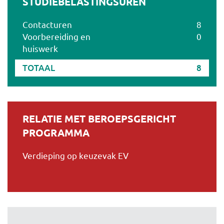
STUDIEBELASTINGSUREN
Contacturen
8
Voorbereiding en
0
huiswerk
TOTAAL
8
RELATIE MET BEROEPSGERICHT
PROGRAMMA
Verdieping op keuzevak EV