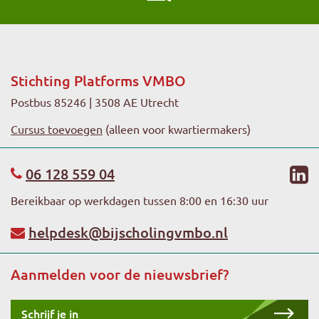
Stichting Platforms VMBO
Postbus 85246 | 3508 AE Utrecht
Cursus toevoegen
(alleen voor kwartiermakers)
li
06 128 559 04
Bereikbaar op werkdagen tussen 8:00 en 16:30 uur
helpdesk@bijscholingvmbo.nl
Aanmelden voor de nieuwsbrief?
Schrijf je in