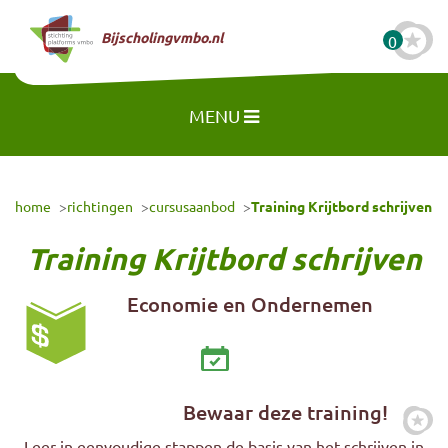
Naar hoofdinhoud
Bijscholingvmbo.nl
0
MENU
home
richtingen
cursusaanbod
Training Krijtbord schrijven
Training Krijtbord schrijven
Economie en Ondernemen
Bewaar deze training!
Zet
Leer in eenvoudige stappen de basis van het schrijven in