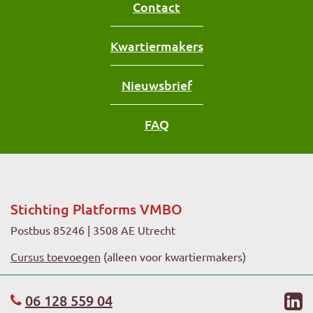
Contact
Kwartiermakers
Nieuwsbrief
FAQ
Stichting Platforms VMBO
Postbus 85246 | 3508 AE Utrecht
Cursus toevoegen
(alleen voor kwartiermakers)
li
06 128 559 04