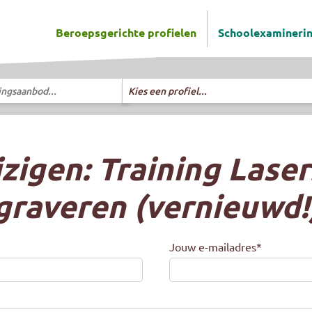
Beroepsgerichte profielen
Schoolexamineri
ningsaanbod...
Selecteer richting
Kies een profiel...
zigen: Training Lase
graveren (vernieuwd!
Jouw e-mailadres
*