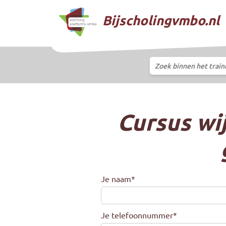
Naar hoofdinhoud
Bijscholingvmbo.nl
Zoek binnen het trai
Selecteer training
Cursus wij
Je naam
*
Je telefoonnummer
*