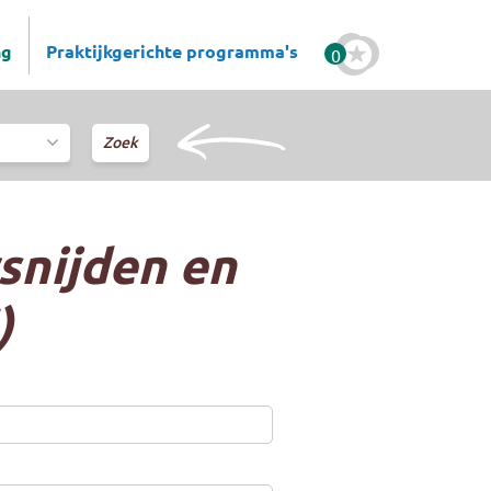
ng
Praktijkgerichte programma's
0
rsnijden en
)