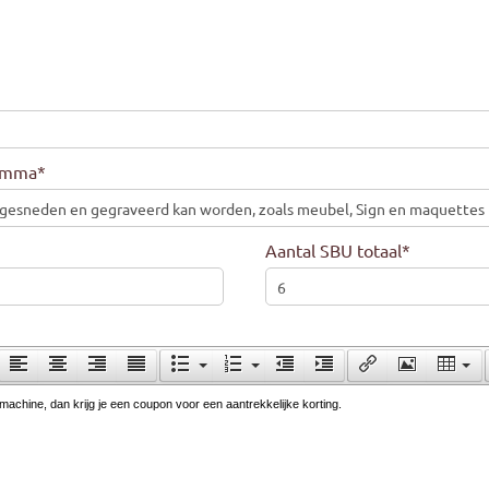
ramma
*
Aantal SBU totaal
*